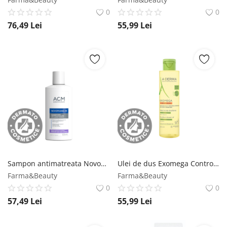
0
0
76,49
Lei
55,99
Lei
Sampon antimatreata Novophane DS, 125ml, ACM ACM
Ulei de dus Exomega Control, 200ml, A-Derma A-derma
Farma&Beauty
Farma&Beauty
0
0
57,49
Lei
55,99
Lei