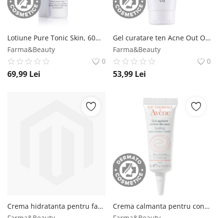
Lotiune Pure Tonic Skin, 60ml, Biotrade Biotrade
Gel curatare ten Acne Out Oxy Wash, 200ml, Biotrade Biotrade
Farma&Beauty
Farma&Beauty
0
0
69,99
Lei
53,99
Lei
Crema hidratanta pentru fata si corp piele uscata si foarte uscata, 340g, CeraVe CeraVe
Crema calmanta pentru conturul ochilor, 10ml, Avene Essentials Avene
Farma&Beauty
Farma&Beauty