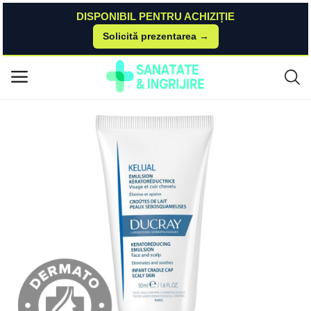
DISPONIBIL PENTRU ACHIZIȚIE
Solicită prezentarea →
Acasă
DrMax
Frumusete Si Ingrijire
Emulsie pentru crustele de lapte Kelual, 50ml, Ducray Ducray
Meniu principal
Categorii
Acasă
Listă de dorințe
Contact
Blog
Autentificare