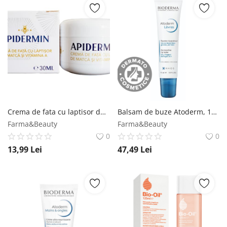
Crema de fata cu laptisor de matca si vitamina A, 30ml, Apidermin Apidermin
Balsam de buze Atoderm, 15ml, Bioderma Bioderma
Farma&Beauty
Farma&Beauty
0
0
13,99
Lei
47,49
Lei