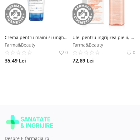
Crema pentru maini si unghii Atoderm, 50ml, Bioderma Bioderma
Ulei pentru ingrijirea pielii, 125ml, Bio-Oil Bio-oil
Farma&Beauty
Farma&Beauty
0
0
35,49
Lei
72,89
Lei
Despre E-farmacia.ro