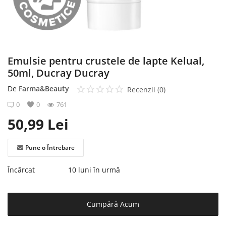
Înregistrare
Emulsie pentru crustele de lapte Kelual,
50ml, Ducray Ducray
De
Farma&Beauty
Recenzii (0)
0
0
761
50,99
Lei
Pune o Întrebare
Încărcat
10 luni în urmă
Cumpără Acum