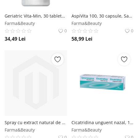
Geriatric Vita-Min, 30 tablete, Cosmopharm Cosmopharm
AspiVita 100, 30 capsule, Sanience Sanience
Farma&Beauty
Farma&Beauty
0
0
34,49
Lei
58,99
Lei
Spray cu extract natural de propolis fara alcool, 20ml, Dacia Plant Dacia Plant
Cicatridina unguent nazal, 15g, Farma-Derma Farma-Derma
Farma&Beauty
Farma&Beauty
0
0