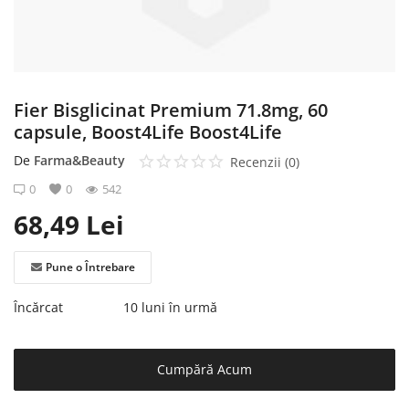
Înregistrare
Fier Bisglicinat Premium 71.8mg, 60
capsule, Boost4Life Boost4Life
De
Farma&Beauty
Recenzii (0)
0
0
542
68,49
Lei
Pune o Întrebare
Încărcat
10 luni în urmă
Cumpără Acum