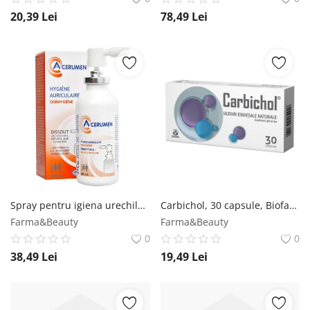
20,39
Lei
78,49
Lei
Spray pentru igiena urechilor, 40ml, A-Cerumen A-Cerumen
Carbichol, 30 capsule, Biofarm Biofarm
Farma&Beauty
Farma&Beauty
0
0
38,49
Lei
19,49
Lei