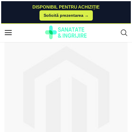
DISPONIBIL PENTRU ACHIZIȚIE
Solicită prezentarea →
Acasă
DrMax
Suplimente Alimentare
Fier Bisglicinat Premium 71.8mg, 60 capsule, Boost4Life Boost4Life
Meniu principal
Categorii
Acasă
Listă de dorințe
Contact
Blog
Autentificare