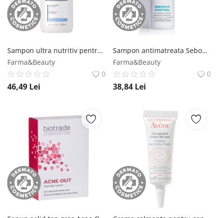
Sampon ultra nutritiv pentru par uscat Novophane, 200ml, ACM ACM
Sampon antimatreata Sebomax Control, 200ml, Biotrade Biotrade
Farma&Beauty
Farma&Beauty
0
0
46,49
Lei
38,84
Lei