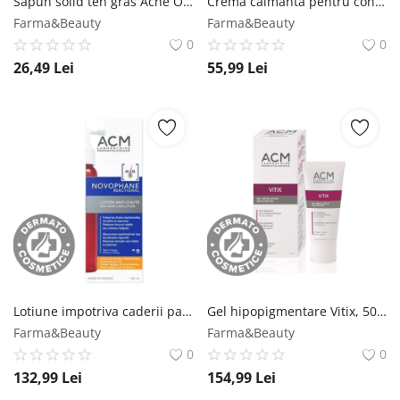
Sapun solid ten gras Acne Out, 100g, Biotrade Biotrade
Crema calmanta pentru conturul ochilor, 10ml, Avene Essentials Avene
Farma&Beauty
Farma&Beauty
0
0
26,49
Lei
55,99
Lei
Lotiune impotriva caderii parului Novophane, 100ml, ACM ACM
Gel hipopigmentare Vitix, 50ml, ACM ACM
Farma&Beauty
Farma&Beauty
0
0
132,99
Lei
154,99
Lei