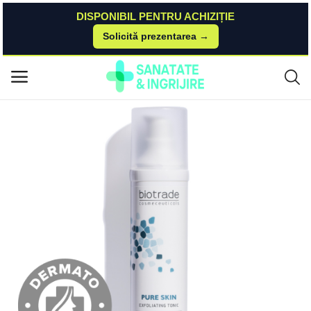
DISPONIBIL PENTRU ACHIZIȚIE
Solicită prezentarea →
Acasă
DrMax
Frumusete Si Ingrijire
Lotiune Pure Tonic Skin, 60ml, Biotrade Biotrade
Meniu principal
Categorii
Acasă
Listă de dorințe
Contact
Blog
Autentificare