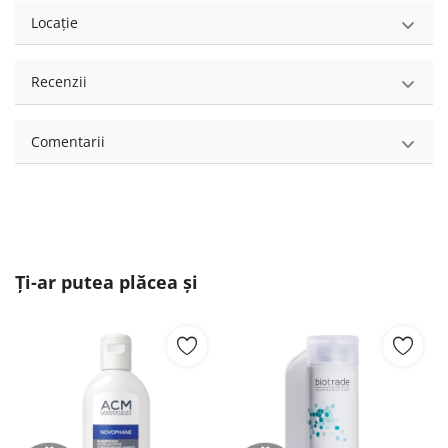
Locație
Recenzii
Comentarii
Ți-ar putea plăcea și