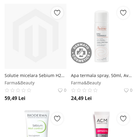
Solutie micelara Sebium H2O, 250ml, Bioderma Bioderma
Apa termala spray, 50ml, Avene Avene
Farma&Beauty
Farma&Beauty
0
0
59,49
Lei
24,49
Lei